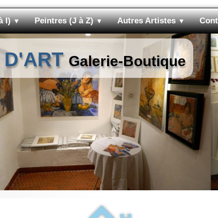
à I)
Peintres (J à Z)
Autres Artistes
Cont
▼
▼
▼
 D'ART
Galerie-Boutique