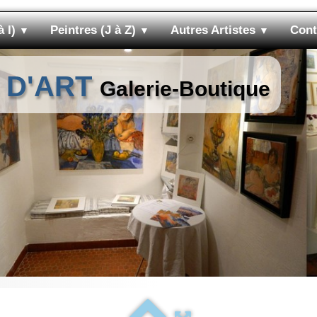
à I)
Peintres (J à Z)
Autres Artistes
Cont
▼
▼
▼
 D'ART
Galerie-Boutique