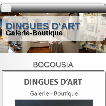
Accueil
DINGUES D'ART
Peintres (A à I)
Galerie-Boutique
▼
Peintres (J à Z)
▼
Autres Artistes
▼
BOGOUSIA
Contact