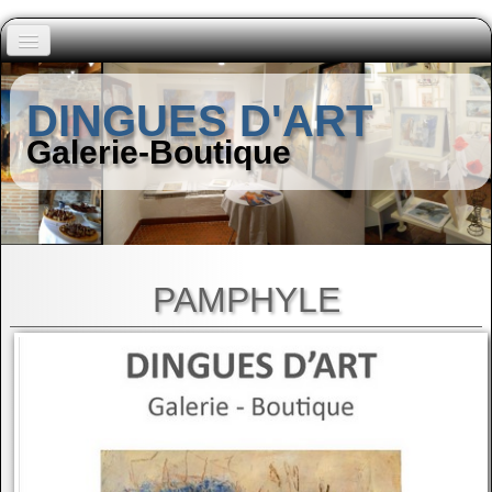
Accueil
DINGUES D'ART
Peintres (A à I)
Galerie-Boutique
▼
Peintres (J à Z)
▼
Autres Artistes
▼
PAMPHYLE
Contact