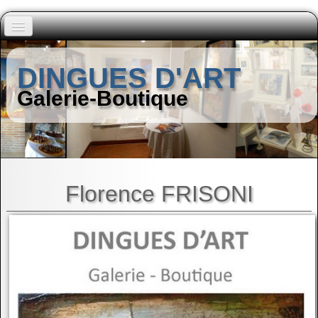
Accueil
DINGUES D'ART
Peintres (A à I)
Galerie-Boutique
▼
Peintres (J à Z)
▼
Autres Artistes
▼
Florence FRISONI
Contact