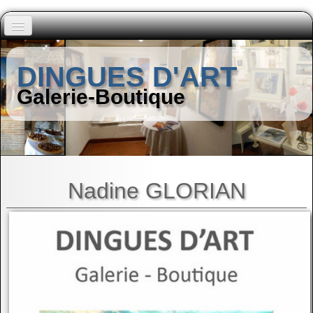
Accueil
DINGUES D'ART
Peintres (A à I)
Galerie-Boutique
▼
Peintres (J à Z)
▼
Autres Artistes
▼
Nadine GLORIAN
Contact