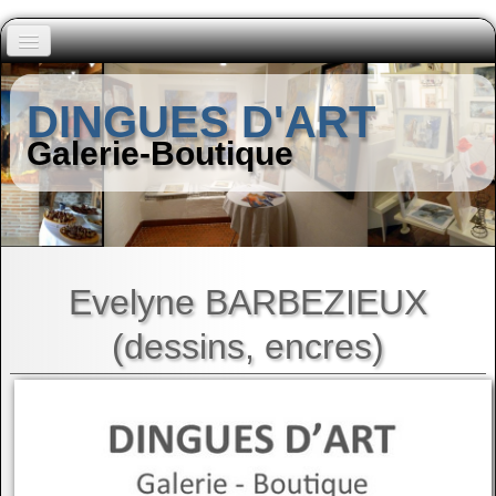
Accueil
DINGUES D'ART
Peintres (A à I)
Galerie-Boutique
▼
Peintres (J à Z)
▼
Autres Artistes
▼
Evelyne BARBEZIEUX
(dessins, encres)
Contact