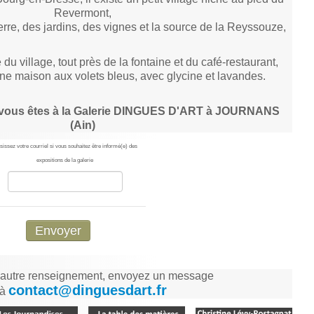
Revermont,
rre, des jardins, des vignes et la source de la Reyssouze,
 du village, tout près de la fontaine et du café-restaurant,
e maison aux volets bleus, avec glycine et lavandes.
... vous êtes à la Galerie DINGUES D'ART à JOURNANS
(Ain)
sissez votre courriel si vous souhaitez être informé(e) des
expositions de la galerie
Envoyer
t autre renseignement, envoyez un message
contact@dinguesdart.fr
à