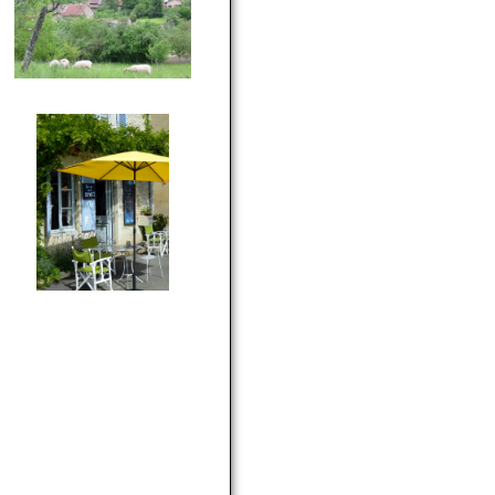
Leaflet
| ©
OpenStreetMap
©
Mapbox
×
+
Journans
−