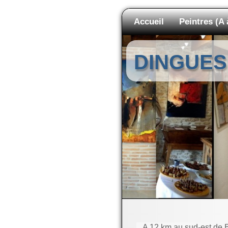
Accueil
Peintres (A 
DINGUES
A 12 km au sud-est de Bo