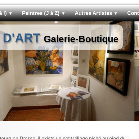
à I)
Peintres (J à Z)
Autres Artistes
Cont
▼
▼
▼
 D'ART
Galerie-Boutique
urg-en-Bresse, il existe un petit village niché au pied du