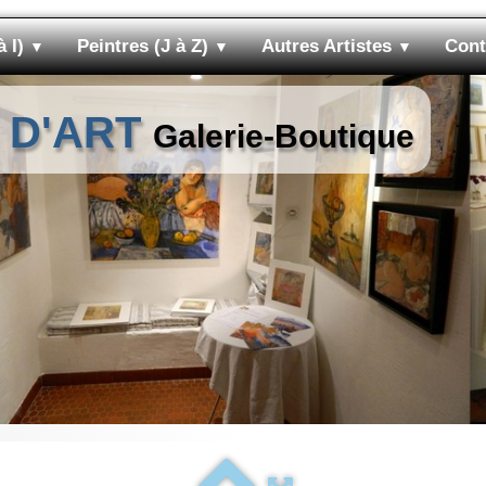
à I)
Peintres (J à Z)
Autres Artistes
Cont
▼
▼
▼
 D'ART
Galerie-Boutique