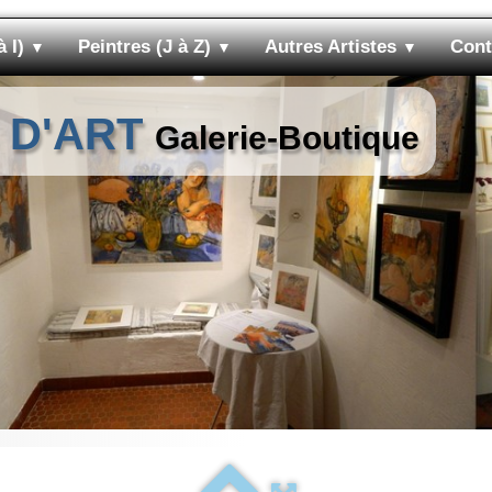
à I)
Peintres (J à Z)
Autres Artistes
Cont
▼
▼
▼
 D'ART
Galerie-Boutique